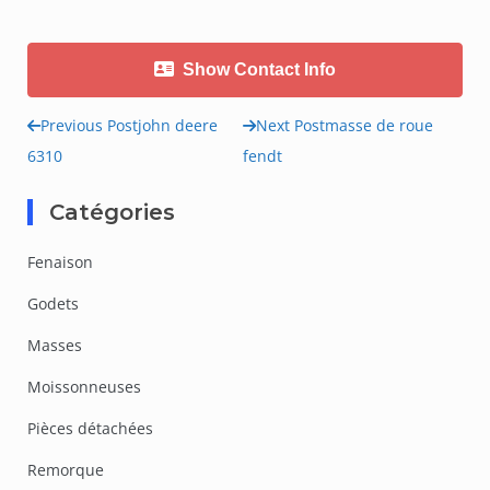
Show Contact Info
Previous Post
john deere
Next Post
masse de roue
Navigation
6310
fendt
de
Catégories
l’article
Fenaison
Godets
Masses
Moissonneuses
Pièces détachées
Remorque