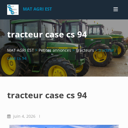
Skip
MAT AGRI EST
to
content
tracteur case cs 94
MAT AGRI EST
>
Petites annonces
>
Tracteurs
>
tracteur
case cs 94
tracteur case cs 94
juin 4, 2026