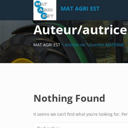
Skip
MAT AGRI EST
to
content
Auteur/autrice
MAT AGRI EST
>
Articles de : Quentin MATERNE
Nothing Found
It seems we can’t find what you’re looking for. P
Rechercher :