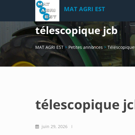
Skip
MAT AGRI EST
to
content
télescopique jcb
MAT AGRI EST
>
Petites annonces
>
Téléscopique
télescopique j
juin 29, 2026