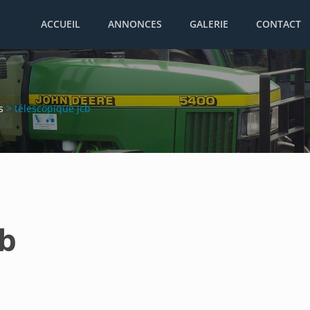
ACCUEIL
ANNONCES
GALERIE
CONTACT
s
>
télescopique jcb
cb