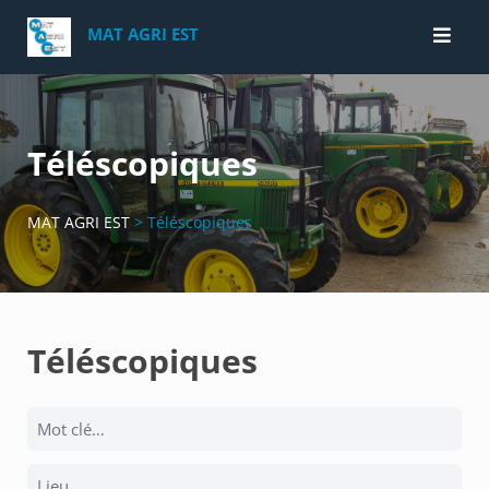
Skip
MAT AGRI EST
to
content
Téléscopiques
MAT AGRI EST
>
Téléscopiques
Téléscopiques