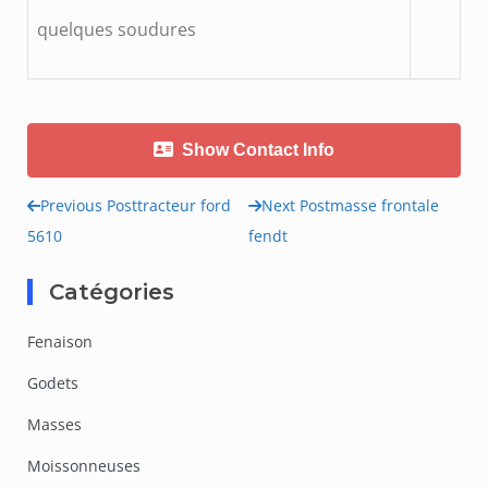
quelques soudures
Show Contact Info
Previous Post
tracteur ford
Next Post
masse frontale
Navigation
5610
fendt
de
Catégories
l’article
Fenaison
Godets
Masses
Moissonneuses